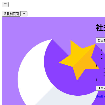
复制页面
社
复
{
"
"
"
}
LLMs.
Built 